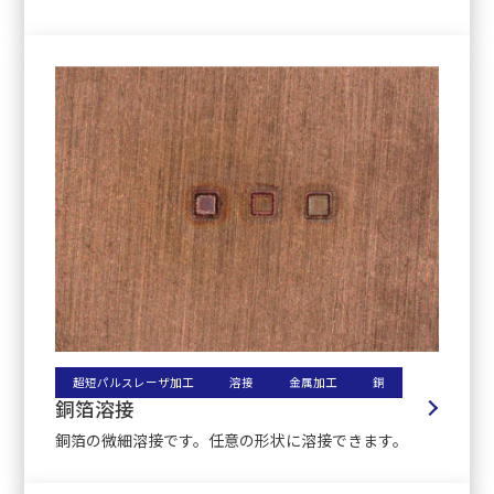
超短パルスレーザ加工
溶接
金属加工
銅
銅箔溶接
銅箔の微細溶接です。任意の形状に溶接できます。