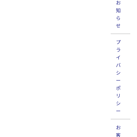
お
知
ら
せ
プ
ラ
イ
バ
超短パルスレーザ加工
穴加工
金属加工
銅
シ
銅へのテーパレス加工
ー
厚さ100µmの銅箔へテーパのない穴加工。高い真円度
ポ
で加工できています。
リ
シ
ー
お
客