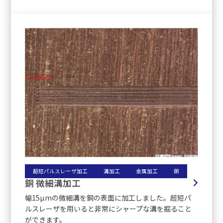
超短パルスレーザ加工
溝加工
金属加工
銅
銅 微細溝加工
幅15µmの微細溝を銅の表面に加工しました。超短パ
ルスレーザを用いると非常にシャープな溝を掘ること
ができます。