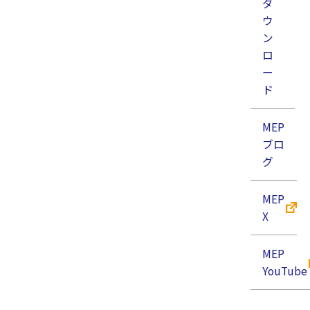
ダ
ウ
ン
ロ
ー
ド
MEP
ブロ
グ
超短パルスレーザ加工
レーザクリーニング
MEP
金属加工
銅
X
銅のレーザクリーニング
銅の表面の酸化膜をレーザにて除去できます。レーザ
MEP
クリーニングは、高速に微細な領域の不要な膜を除去
YouTube
する技術です。薄膜の選択的な除去にも応用できま
す。