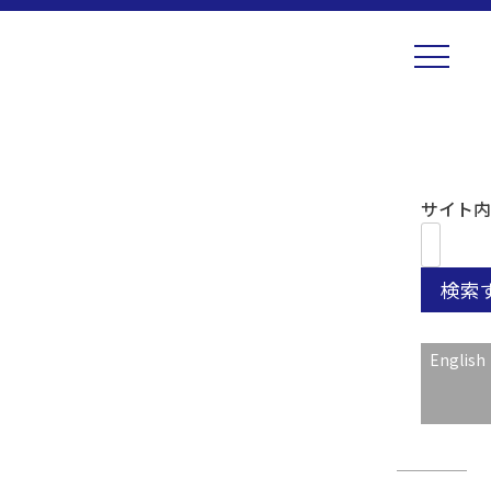
Skip
HOME
微細加工
金属加工
銅
to
content
サイト内
銅
COPPER
English
1 / 1
Copper
銅一覧