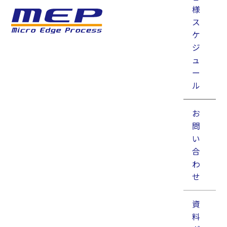
様
ス
ケ
ジ
ュ
ー
ル
超短パルスレーザ加工
微細溝加工
金属加工
お
銅
問
銅パイプへの超微細溝加工
い
銅パイプ側面へ微細な溝加工。レーザ加工が難しい銅
合
に対しても超短パルスレーザで微細な加工が可能で
わ
す。熱影響が全くないシャープなエッジの溝形成がで
せ
きます。
資
料