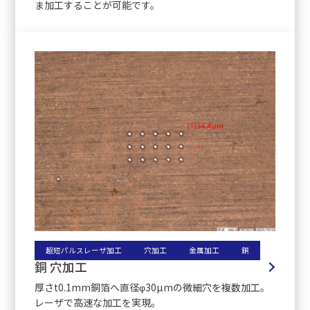
ま加工することが可能です。
超短パルスレーザ加工
穴加工
金属加工
銅
銅 穴加工
厚さt0.1mm銅箔へ直径φ30µmの微細穴を複数加工。
レーザで高速な加工を実現。