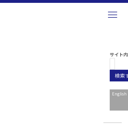
Skip
HOME
周波数
to
content
サイト内
周波数
BLOG
English
【技術】SMAコネクタ
2026年07月29日