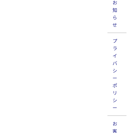
お
知
ら
せ
プ
ラ
イ
バ
シ
概要 電子機器や通信機器、計測器などの世界では、高周波信号
ー
を正確に伝送するための専用コネクタが数多く利用されていま
ポ
す。その中でも特に広く普及しているのが**SMAコネクタ
リ
（SubMiniature version A C […]
シ
【技術】ノッチフィルタ
ー
2026年06月03日
お
客