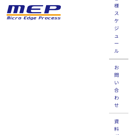
様
概要 ノッチフィルタ（Notch Filter）は、特定の周波数だけを
ス
大きく減衰させるフィルタです。「ノッチ（notch）」には「切
り込み」や「くぼみ」という意味があり、周波数特性のグラフ
ケ
で見ると、一部分だけ深く落ち込ん […]
ジ
ュ
ー
ル
検索
検索
お
最近の投稿
問
い
【技術】電気化学発光セル（ECLセル）
合
【技術】SMAコネクタ
わ
せ
【技術】D80コネクタ
【技術】FCコネクタ
資
【光学】周波数安定化レーザー
料