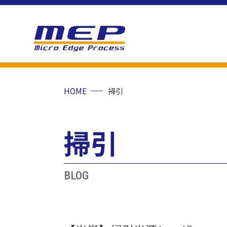
Skip
HOME
掃引
to
content
掃引
BLOG